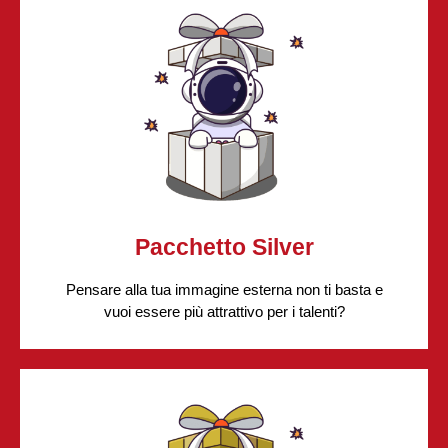
Cosa faremo per te:
Questo pacchetto è su misura per te se vuoi
rinnovare l'
immagine del tuo brand
, e
comunicarlo tramite la tua
presenza social
o la
creazione di un nuovo sito web
.
Il tutto, implementando una campagna marketing.
Ti garantiamo supporto legale e informatico.
Pacchetto Silver
Pensare alla tua immagine esterna non ti basta e
vuoi essere più attrattivo per i talenti?