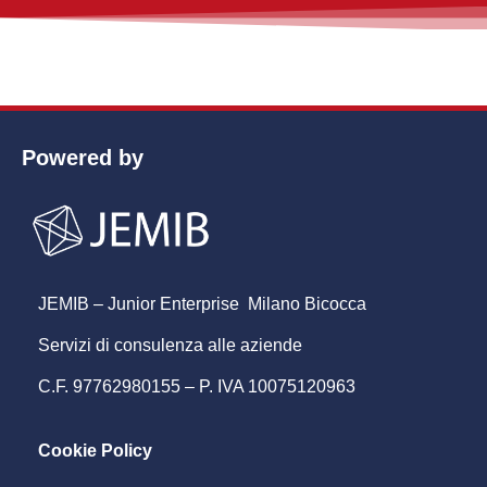
nuovo servizio
nel tuo business o
riprogettarne
uno esistente
.
Ci occuperemo prima di effettuare un
benchmark
e
di analizzare i tuoi bisogni e poi di stilare un
business plan
.
Infine, avrai supporto nell'
implementazione del
Powered by
servizio
con relativa
attività di promozione
.
JEMIB – Junior Enterprise Milano Bicocca
Servizi di consulenza alle aziende
C.F. 97762980155 – P. IVA 10075120963
Cookie Policy