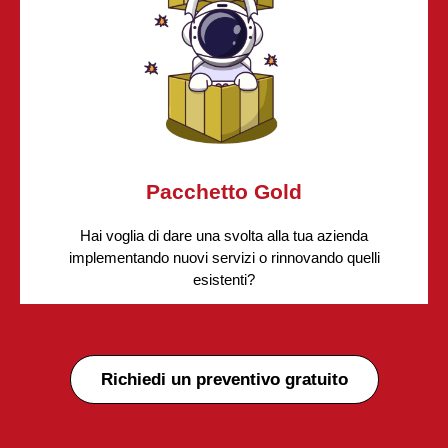
Cosa faremo per te:
Oltre a garantirti i servizi inclusi nel
pacchetto
bronze
, ti forniremo consulenza in attività volte a
migliorare il clima interno della tua realtà aziendale
tra cui:
ricerca
e
selezione del personale
con
metodi innovativi,
formazione
e
sviluppo
del tuoi
collaboratori con l'ausilio della
gamification
.
Pacchetto Gold
Hai voglia di dare una svolta alla tua azienda
implementando nuovi servizi o rinnovando quelli
esistenti?
Richiedi un preventivo gratuito
Cosa faremo per te:
Il pacchetto gold è adatto a te se vuoi
integrare un