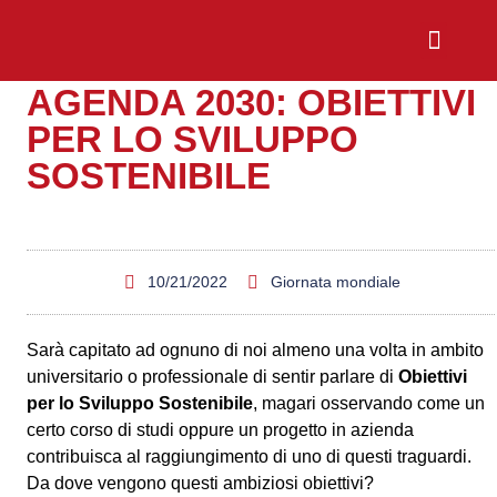
AGENDA 2030: OBIETTIVI
Chi Siamo
Sali a Bordo
PER LO SVILUPPO
SOSTENIBILE
10/21/2022
Giornata mondiale
Sarà capitato ad ognuno di noi almeno una volta in ambito
universitario o professionale di sentir parlare di
Obiettivi
per lo Sviluppo Sostenibile
, magari osservando come un
certo corso di studi oppure un progetto in azienda
contribuisca al raggiungimento di uno di questi traguardi.
Da dove vengono questi ambiziosi obiettivi?