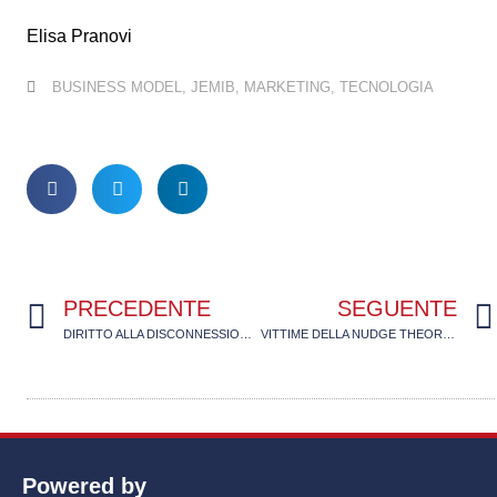
Elisa Pranovi
BUSINESS MODEL
,
JEMIB
,
MARKETING
,
TECNOLOGIA
PRECEDENTE
SEGUENTE
DIRITTO ALLA DISCONNESSIONE: IL LAVORATORE PUO’ DISPORRE AUTONOMAMENTE DEL PROPRIO TEMPO LIBERO?
VITTIME DELLA NUDGE THEORY O CONSUMATORI CONSAPEVOLI?
Powered by