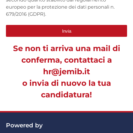
europeo per la protezione dei dati personali n.
679/2016 (GDPR).
Invia
Se non ti arriva una mail di
conferma, contattaci a
hr@jemib.it
o invia di nuovo la tua
candidatura!
Powered by