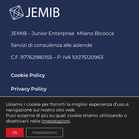
JEMIB – Junior Enterprise Milano Bicocca
Servizi di consulenza alle aziende
C.F. 97762980155 – P. IVA 10075120963
Cookie Policy
Privacy Policy
Usiamo i cookie per fornirti la miglior esperienza d'uso e
Piazza dell'Ateneo Nuovo 1, 20126, Milano
navigazione sul nostro sito web.
info@jemib.it
Puoi scoprire di più su quali cookie stiamo utilizzando o
disattivarli nelle
impostazioni
.
Ok
Impostazioni