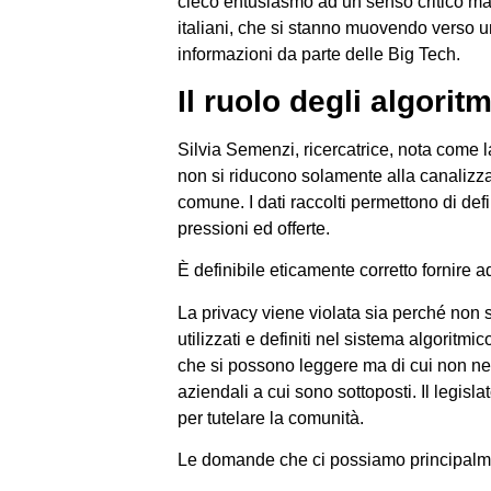
cieco entusiasmo ad un senso critico mag
italiani, che si stanno muovendo verso u
informazioni da parte delle Big Tech.
Il ruolo degli algoritm
Silvia Semenzi, ricercatrice, nota come l
non si riducono solamente alla canalizza
comune. I dati raccolti permettono di def
pressioni ed offerte.
È definibile eticamente corretto fornire a
La privacy viene violata sia perché non
utilizzati e definiti nel sistema algoritmi
che si possono leggere ma di cui non n
aziendali a cui sono sottoposti. Il legisla
per tutelare la comunità.
Le domande che ci possiamo principalmen