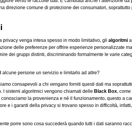
giore verso le raccolte dati. È cambiata anche l’attenzione da 
na direzione comune di protezione dei consumatori, soprattutto p
i
a privacy venga intesa spesso in modo limitativo, gli
algoritmi
a 
zione delle preferenze per offrire esperienze personalizzate ma
inire dei gruppi distinti, discriminando formalmente le varie cate
d alcune persone un servizio e limitarlo ad altre?
 siamo consapevoli a chi vengano forniti questi dati ma soprat
co. I sistemi algoritmici vengono chiamati delle
Black Box
, come 
e conosciamo la provenienza e né il funzionamento, questo a c
tore e i garanti della privacy si trovano spesso in difficoltà, infat
te porre sono cosa succederà quando tutti i dati saranno racc