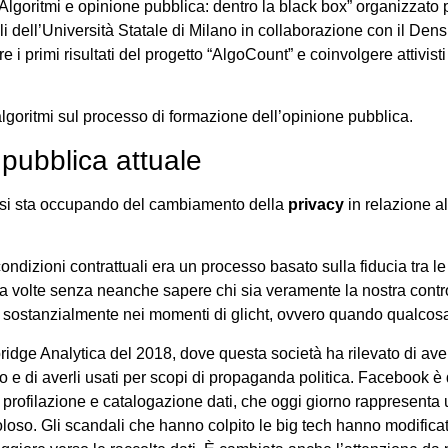
“Algoritmi e opinione pubblica: dentro la black box” organizzato 
li dell’Università Statale di Milano in collaborazione con il Den
re i primi risultati del progetto “AlgoCount” e coinvolgere attivisti
li algoritmi sul processo di formazione dell’opinione pubblica.
pubblica attuale
re, si sta occupando del cambiamento della
privacy
in relazione 
ndizioni contrattuali era un processo basato sulla fiducia tra le
, a volte senza neanche sapere chi sia veramente la nostra contr
no sostanzialmente nei momenti di glicht, ovvero quando qualcos
ge Analytica del 2018, dove questa società ha rilevato di aver r
 e di averli usati per scopi di propaganda politica. Facebook è
 profilazione e catalogazione dati, che oggi giorno rappresenta
loso. Gli scandali che hanno colpito le big tech hanno modific