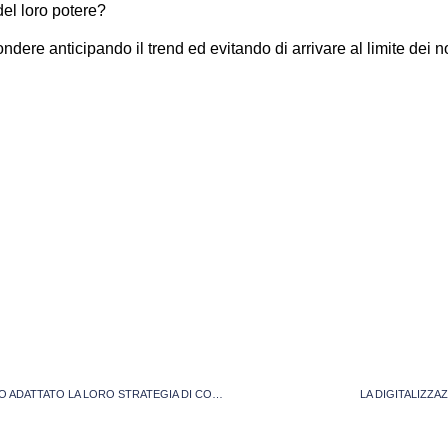
el loro potere?
e anticipando il trend ed evitando di arrivare al limite dei nostr
PUBBLICITÁ E PANDEMIA: COME I BRAND HANNO ADATTATO LA LORO STRATEGIA DI COMUNICAZIONE
LA DIGITALIZZA