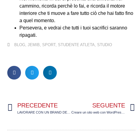
cammino, ricorda perchè lo fai, e ricorda il motore
interiore che ti muove a fare tutto ciò che hai fatto fino
a quel momento.
Persevera, e vedrai che tutti i tuoi sacrifici saranno
ripagati.
BLOG
,
JEMIB
,
SPORT
,
STUDENTE ATLETA
,
STUDIO
PRECEDENTE
SEGUENTE
LAVORARE CON UN BRAND DEL REGNO UNITO COME CREATORE DI CONTENUTI: PRO E CONTRO
Creare un sito web con WordPress – JEMIB HOW TO