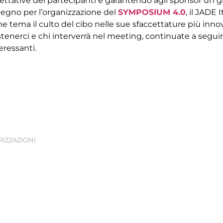
ettative dei partecipanti e garantendo agli sponsor un g
tegno per l’organizzazione del
SYMPOSIUM 4.0
, il JADE
tema il culto del cibo nelle sue sfaccettature più innov
enerci e chi interverrà nel meeting, continuate a seguire i 
eressanti.
IZZAZIONI