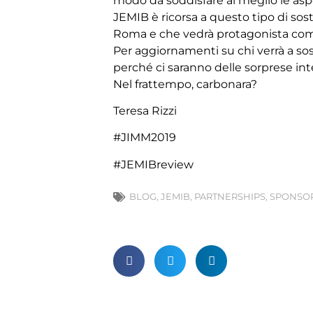
modo da soddisfare al meglio le asp
JEMIB è ricorsa a questo tipo di sos
Roma e che vedrà protagonista come 
Per aggiornamenti su chi verrà a sost
perché ci saranno delle sorprese int
Nel frattempo, carbonara?
Teresa Rizzi
#JIMM2019
#JEMIBreview
BLOG
,
JEMIB
,
PARTNERSHIPS
,
SPONSOR