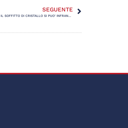
SEGUENTE
TRA HERMIONE, GEYSER E CALCIATRICI: IL SOFFITTO DI CRISTALLO SI PUO’ INFRANGERE A PALLONATE