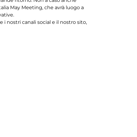
rande ritorno. Non a caso anche
 Italia May Meeting, che avrà luogo a
ative.
nostri canali social e il nostro sito,