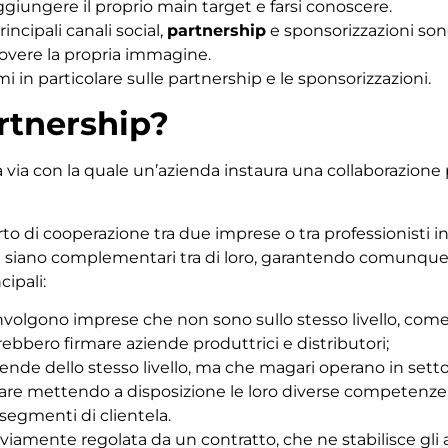
giungere il proprio main target e farsi conoscere.
incipali canali social,
partnership
e sponsorizzazioni sono
overe la propria immagine.
i in particolare sulle partnership e le sponsorizzazioni.
rtnership?
via con la quale un’azienda instaura una collaborazione p
rto di cooperazione tra due imprese o tra professionist
he siano complementari tra di loro, garantendo comunque
cipali:
involgono imprese che non sono sullo stesso livello, com
ebbero firmare aziende produttrici e distributori;
iende dello stesso livello, ma che magari operano in setto
borare mettendo a disposizione le loro diverse competenz
 segmenti di clientela.
vviamente regolata da un contratto, che ne stabilisce gli 