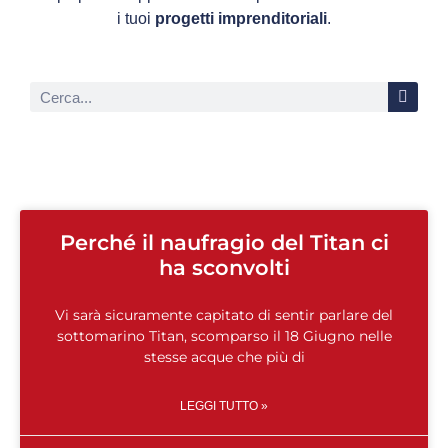
i tuoi
progetti imprenditoriali
.
Perché il naufragio del Titan ci
ha sconvolti
Vi sarà sicuramente capitato di sentir parlare del
sottomarino Titan, scomparso il 18 Giugno nelle
stesse acque che più di
LEGGI TUTTO »