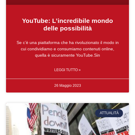
YouTube: L’incredibile mondo
delle possibilità
Se c’è una piattaforma che ha rivoluzionato il modo in
cui condividiamo e consumiamo contenuti online,
quella è sicuramente YouTube.Sin
LEGGI TUTTO »
26 Maggio 2023
ATTUALITÀ