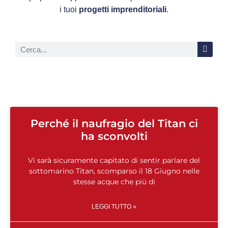
i tuoi
progetti imprenditoriali
.
Perché il naufragio del Titan ci
ha sconvolti
Vi sarà sicuramente capitato di sentir parlare del
sottomarino Titan, scomparso il 18 Giugno nelle
stesse acque che più di
LEGGI TUTTO »