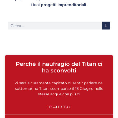
i tuoi
progetti imprenditoriali
.
Perché il naufragio del Titan ci
ha sconvolti
Vi sarà sicuramente capitato di sentir parlare del
sottomarino Titan, scomparso il 18 Giugno nelle
stesse acque che più di
LEGGI TUTTO »