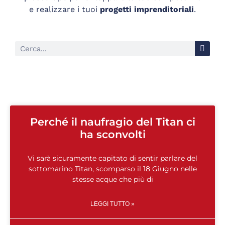
e realizzare i tuoi
progetti imprenditoriali
.
Perché il naufragio del Titan ci
ha sconvolti
Vi sarà sicuramente capitato di sentir parlare del
sottomarino Titan, scomparso il 18 Giugno nelle
stesse acque che più di
LEGGI TUTTO »