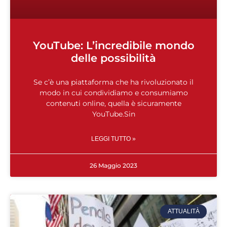
YouTube: L’incredibile mondo
delle possibilità
Se c’è una piattaforma che ha rivoluzionato il
modo in cui condividiamo e consumiamo
contenuti online, quella è sicuramente
YouTube.Sin
LEGGI TUTTO »
26 Maggio 2023
ATTUALITÀ