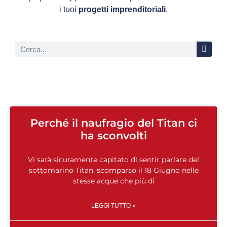
i tuoi
progetti imprenditoriali
.
Perché il naufragio del Titan ci
ha sconvolti
Vi sarà sicuramente capitato di sentir parlare del
sottomarino Titan, scomparso il 18 Giugno nelle
stesse acque che più di
LEGGI TUTTO »