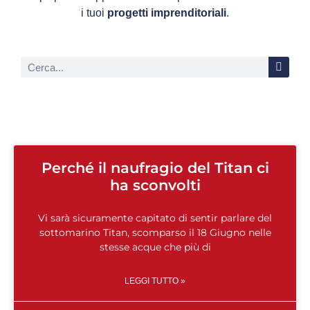
i tuoi
progetti imprenditoriali
.
Perché il naufragio del Titan ci
ha sconvolti
Vi sarà sicuramente capitato di sentir parlare del
sottomarino Titan, scomparso il 18 Giugno nelle
stesse acque che più di
LEGGI TUTTO »